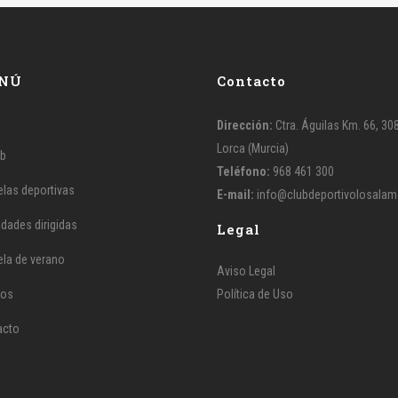
NÚ
Contacto
Dirección:
Ctra. Águilas Km. 66, 30
Lorca (Murcia)
ub
Teléfono:
968 461 300
las deportivas
E-mail:
info@clubdeportivolosala
idades dirigidas
Legal
la de verano
Aviso Legal
tos
Política de Uso
acto