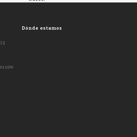
Dónde estamos
813
mos.com