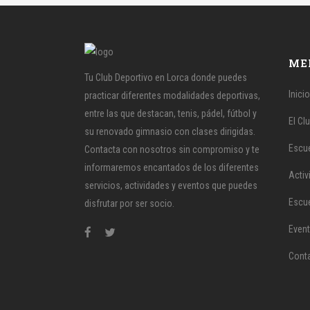
ME
Tu Club Deportivo en Lorca donde puedes
Inicio
practicar diferentes modalidades deportivas,
entre las que destacan, tenis, pádel, fútbol y
El Cl
su renovado gimnasio con clases dirigidas.
Escue
Contacta con nosotros sin compromiso y te
informaremos encantados de los diferentes
Activ
servicios, actividades y eventos que puedes
Escue
disfrutar por ser socio.
Even
Cont